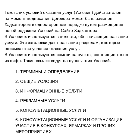
Текст этих условий оказания услуг (Условия) действителен
на момент подписания Договора может быть изменен
Хэдхантером в одностороннем порядке путем размещения
новой редакции Условий на Сайте Хэдхантера.
В Условиях используются заголовки, обозначающие название
услуги. Эти заголовки дают названия разделам, в которых
описываются условия оказания услуг.
В Условиях используются ссылки на пункты, состоящие только
из цифр. Такие ссылки ведут на пункты этих Условий.
1. ТЕРМИНЫ И ОПРЕДЕЛЕНИЯ
2. ОБЩИЕ УСЛОВИЯ
3. ИНФОРМАЦИОННЫЕ УСЛУГИ
1.1. Хэдхантер, или
Хэдхантер, ООО
4. РЕКЛАМНЫЕ УСЛУГИ
HeadHunter, или
«Хэдхантер», ИНН
2.1. Типы и статусы регистрации
5. КОНСУЛЬТАЦИОННЫЕ УСЛУГИ
Исполнитель
7718620740, адрес:
Типы регистрации
3.1. Предоставление доступа к базе данных
2.2. Активация услуг
6. КОНСУЛЬТАЦИОННЫЕ УСЛУГИ И ОРГАНИЗАЦИЯ
125047, г. Москва,
резюме с предложениями Соискателей
Описание и активация
УЧАСТИЯ В КОНКУРСАХ, ЯРМАРКАХ И ПРОЧИХ
2.1.1. Заказчику может быть присвоен один
4.0. Общие условия оказания рекламных услуг
внутригородская
о трудоустройстве с возможностью просмотра
МЕРОПРИЯТИЯХ
из Типов регистраций.
территория
4.0.1. Хэдхантер оказывает Заказчику услугу