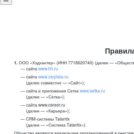
Правил
1.
ООО «Хэдхантер» (ИНН 7718620740) (далее — «Обществ
сайта
www.hh.ru
cайта
www.zarplata.ru
(далее совместно — «Сайт»);
сайта и приложения Сетка
www.setka.ru
(далее — «Сетка»);
сайта www.career.ru
(далее — «Карьера»);
CRM-системы Talantix
(далее — «Система Talantix»).
Общество является владельцем запатентованной в реестр