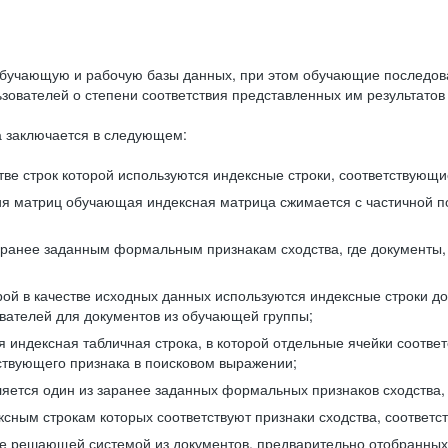
бучающую и рабочую базы данных, при этом обучающие последов
ователей о степени соответствия представленных им результатов 
 заключается в следующем:
ве строк которой используются индексные строки, соответствующ
ия матриц обучающая индексная матрица сжимается с частичной п
аранее заданным формальным признакам сходства, где документы,
ой в качестве исходных данных используются индексные строки д
ователей для документов из обучающей группы;
индексная табличная строка, в которой отдельные ячейки соответ
тствующего признака в поисковом выражении;
ляется один из заранее заданных формальных признаков сходства
ксным строкам которых соответствуют признаки сходства, соотве
е решающей системой из документов, предварительно отобранных 