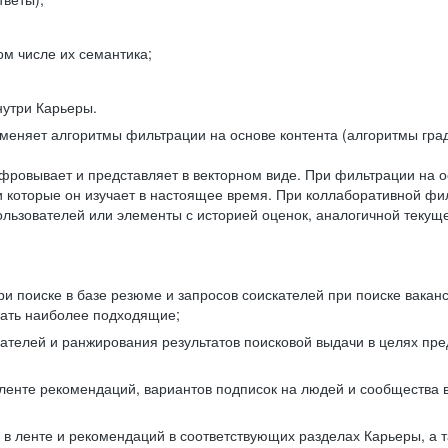
ом числе их семантика;
нутри Карьеры.
еняет алгоритмы фильтрации на основе контента (алгоритмы град
фровывает и представляет в векторном виде. При фильтрации на о
ли которые он изучает в настоящее время. При коллаборативной ф
льзователей или элементы с историей оценок, аналогичной текущ
и поиске в базе резюме и запросов соискателей при поиске вакан
рать наиболее подходящие;
одателей и ранжирования результатов поисковой выдачи в целях п
 ленте рекомендаций, вариантов подписок на людей и сообщества 
 в ленте и рекомендаций в соответствующих разделах Карьеры, а