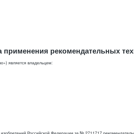
а применения рекомендательных тех
о») является владельцем:
е изобретений Российской Федерации за № 2711717 рекомендатель