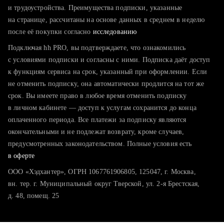
тратите много времени на поиск и вручную поднимаете
и трудоустройства. Преимущества подписки, указанные
резюме
на странице, рассчитаны на основе данных в среднем в неделю
после её покупки согласно
хотите сравнить себя с конкурентами и оценить шансы
исследованию
Подключая hh PRO, вы подтверждаете, что ознакомились
с условиями подписки и согласны с ними. Подписка даёт доступ
к функциям сервиса на срок, указанный при оформлении. Если
не отменить подписку, она автоматически продлится на тот же
срок. Вы имеете право в любое время отменить подписку
в личном кабинете — доступ к услугам сохранится до конца
оплаченного периода. Все платежи за подписку являются
окончательными и не подлежат возврату, кроме случаев,
предусмотренных законодательством. Полные условия есть
в оферте
ООО «Хэдхантер», ОГРН 1067761906805, 125047, г. Москва,
вн. тер. г. Муниципальный округ Тверской, ул. 2-я Брестская,
д. 48, помещ. 25